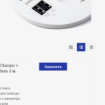
 Charger +
Заказать
бель 3 м
т быть
 для вывода
ого диаметра
ы или