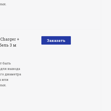
ных.
 Charger +
Заказать
бель 3 м
т быть
 для вывода
ого диаметра
ы или
ных.