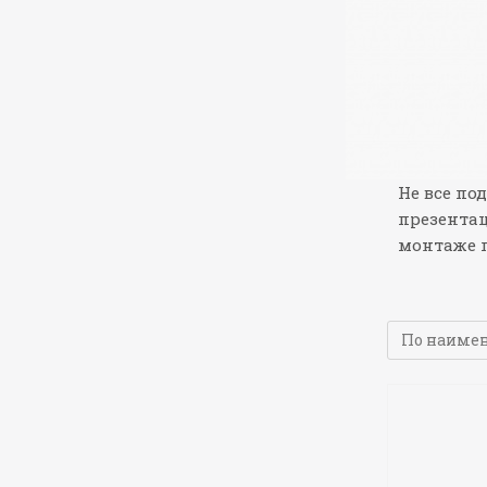
Не все по
презентац
монтаже п