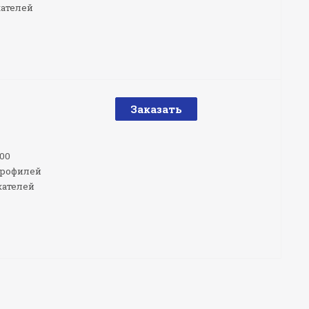
жателей
Заказать
00
профилей
жателей